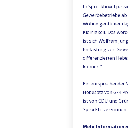
In Sprockhövel passi
Gewerbebetriebe ab 2
Wohneigentümer dage
Kleinigkeit. Das wer
ist sich Wolfram Jun
Entlastung von Gewer
differenzierten Hebe
können.“
Ein entsprechender 
Hebesatz von 674 Pr
ist von CDU und Grün
Sprockhövelerinnen u
Mehr Informationen