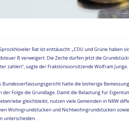
Sprockhöveler Rat ist enttäuscht: „CDU und Grüne haben sic
steuer B verweigert. Die Zeche dürfen jetzt die Grundstü
er zahlen“, sagte der Fraktionsvorsitzende Wolfram Junge.
s Bundesverfassungsgericht hatte die bisherige Bemessung
in der Folge die Grundlage. Damit die Belastung für Eigent
betriebe gleichbleibt, nutzen viele Gemeinden in NRW diff
schen Wohngrundstücken und Nichtwohngrundstücken sowie
 unterscheiden.